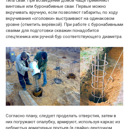
типа свай. При возведении домов чаще применяют
винтовые или буронабивные сваи. Первые можно
вкручивать вручную, если позволяют габариты, по ходу
вкручивания «оголовки» выстраивают на одинаковом
уровне (отметить верёвкой). При работе с буронабивными
сваями для подготовки скважин понадобится
спецтехника или ручной бур соответствующего диаметра.
Согласно плану, следует проделать отверстия, затем в
них погружают опалубку, армируют, используя каркас из
ребристых арматурных прутьев (в свайно-ленточном